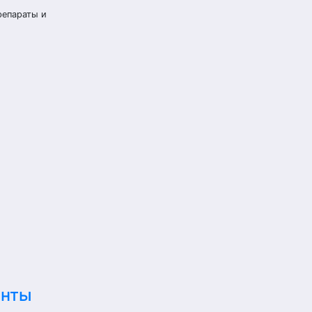
репараты и
енты