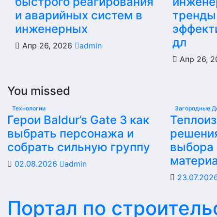
быстрого реагирования
инжене
и аварийных систем в
тренды
инженерных
эффект
дл
Апр 26, 2026
admin
Апр 26, 
You missed
Технологии
Загородные Д
Герои Baldur’s Gate 3 как
Теплои
выбрать персонажа и
решени
собрать сильную группу
выбора
матери
02.08.2026
admin
23.07.202
Портал по строитель