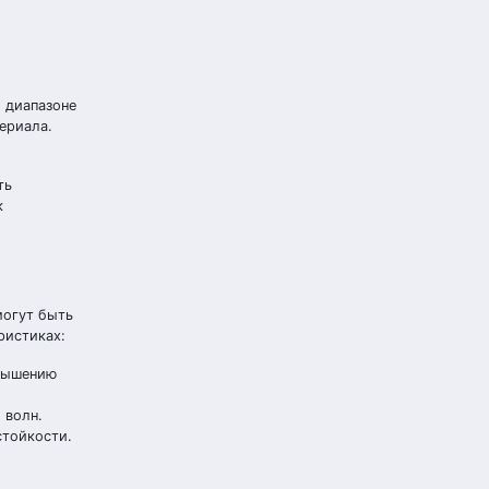
м диапазоне
ериала.
ть
к
могут быть
ристиках:
овышению
 волн.
стойкости.