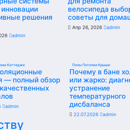
рные системы
для ремонта
 инновации
велосипеда выбо
ивные решения
советы для дома
Апр 26, 2026
admin
2026
admin
ома Коттеджи
Полы Потолки Крыши
золяционные
Почему в бане х
я — полный обзор
или жарко: диагн
 качественных
устранение
алов
температурного
дисбаланса
6
admin
22.07.2026
admin
ству