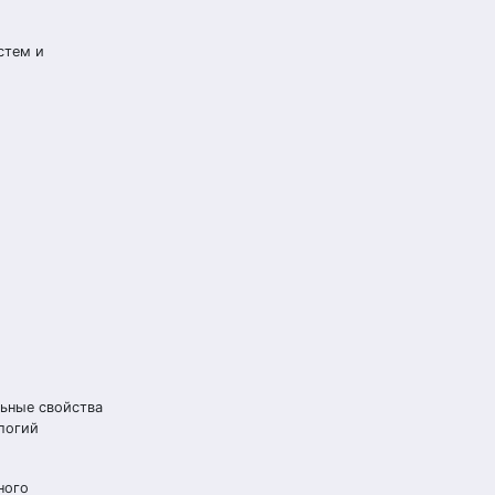
стем и
ьные свойства
логий
ного