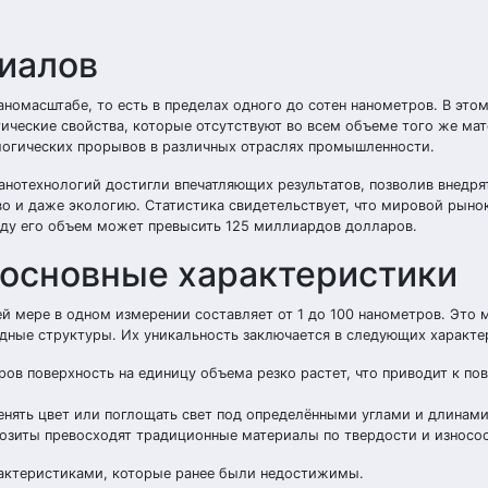
иалов
номасштабе, то есть в пределах одного до сотен нанометров. В это
ические свойства, которые отсутствуют во всем объеме того же мат
логических прорывов в различных отраслях промышленности.
анотехнологий достигли впечатляющих результатов, позволив внедря
во и даже экологию. Статистика свидетельствует, что мировой рыно
году его объем может превысить 125 миллиардов долларов.
 основные характеристики
 мере в одном измерении составляет от 1 до 100 нанометров. Это 
дные структуры. Их уникальность заключается в следующих характе
ов поверхность на единицу объема резко растет, что приводит к п
нять цвет или поглощать свет под определёнными углами и длинами
озиты превосходят традиционные материалы по твердости и износо
рактеристиками, которые ранее были недостижимы.