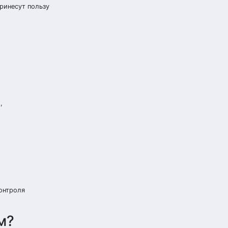
ринесут пользу
,
онтроля
м?