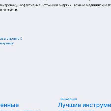
лектронику, эффективные источники энергии, точные медицинские п
ство жизни.
ов в строите
нтерьера
Инновация
енные
Лучшие инструм