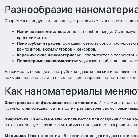
Разнообразие наноматериа
Современная индустрия использует различные типы наноматериал
Наночастицы металлов:
золото, серебро, меди. Используют
проводимости.
Нанотрубки и графен:
обладают сверхвысокой прочностью и
композитов, аккумуляторов и сенсоров.
Керамические наноматериалы:
используются в термостойк
Полимерные нанокомпозиты:
улучшают свойства пластмасс
Например, с помощью нанотрубок создаются легкие и прочные ав
применение наночастиц позволяет целенаправленно доставлять л
Как наноматериалы меняю
Электроника и информационные технологии.
Из-за миниатюриза
транзисторы обещают быть в сотни раз быстрее своих кремниевы
Энергетика.
Наноматериалы используются для создания более эф
Это способствует развитию устойчивых источников энергии и сн
Медицина.
Нанотехнологии обеспечивают создание диагностически