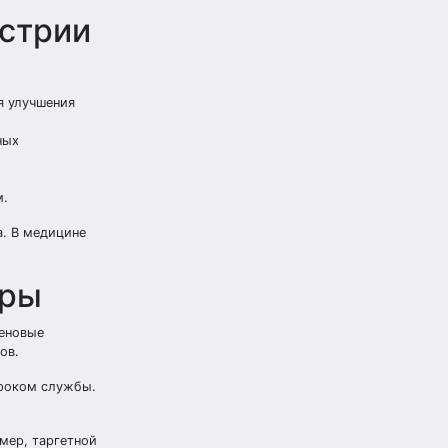
устрии
я улучшения
ных
м.
а. В медицине
еры
еновые
ов.
сроком службы.
мер, таргетной