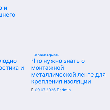
р и
шнего
Стройматериалы
олодно
Что нужно знать о
остика и
монтажной
металлической ленте для
крепления изоляции
09.07.2026
admin