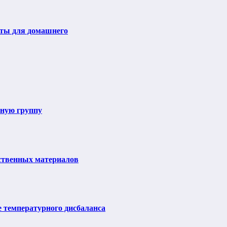
еты для домашнего
ьную группу
ственных материалов
е температурного дисбаланса