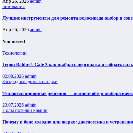
Апр 26, 2026
admin
инновация
Лучшие инструменты для ремонта велосипеда выбор и сов
Апр 26, 2026
admin
You missed
Технологии
Герои Baldur’s Gate 3 как выбрать персонажа и собрать сил
02.08.2026
admin
Загородные дома коттеджи
Теплоизоляционные решения — полный обзор выбора каче
23.07.2026
admin
Полы потолки крыши
Почему в бане холодно или жарко: диагностика и устранени