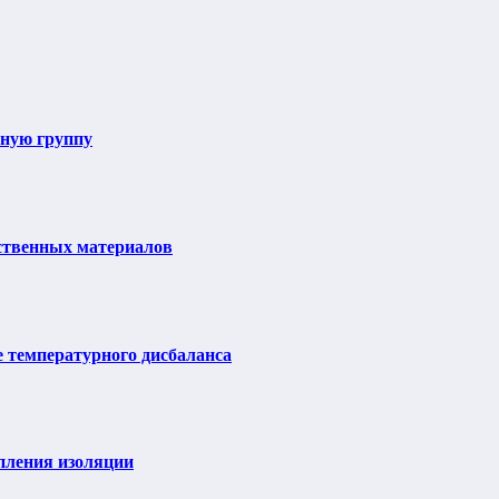
ьную группу
ственных материалов
е температурного дисбаланса
пления изоляции