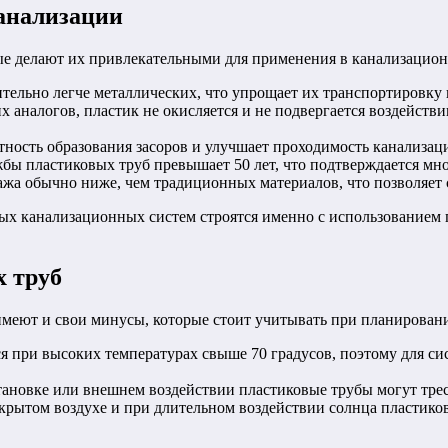
анализации
ые делают их привлекательными для применения в канализацион
ельно легче металлических, что упрощает их транспортировку и
х аналогов, пластик не окисляется и не подвергается воздейств
ость образования засоров и улучшает проходимость канализац
бы пластиковых труб превышает 50 лет, что подтверждается м
жа обычно ниже, чем традиционных материалов, что позволяет с
ых канализационных систем строятся именно с использованием п
х труб
имеют и свои минусы, которые стоит учитывать при планирован
 при высоких температурах свыше 70 градусов, поэтому для си
ановке или внешнем воздействии пластиковые трубы могут треск
крытом воздухе и при длительном воздействии солнца пластиковы