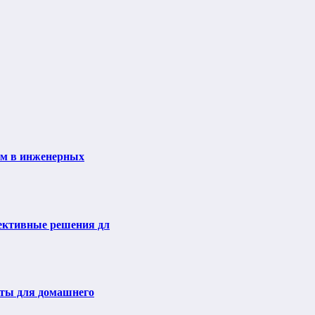
ем в инженерных
ективные решения дл
еты для домашнего