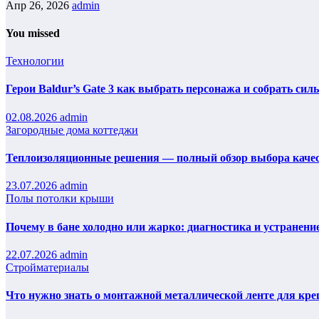
Апр 26, 2026
admin
You missed
Технологии
Герои Baldur’s Gate 3 как выбрать персонажа и собрать сил
02.08.2026
admin
Загородные дома коттеджи
Теплоизоляционные решения — полный обзор выбора каче
23.07.2026
admin
Полы потолки крыши
Почему в бане холодно или жарко: диагностика и устранени
22.07.2026
admin
Стройматериалы
Что нужно знать о монтажной металлической ленте для кре