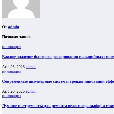
От
admin
Похожая запись
инновация
Важное значение быстрого реагирования и аварийных сист
Апр 26, 2026
admin
инновация
Современные инженерные системы тренды инновации эфф
Апр 26, 2026
admin
инновация
Лучшие инструменты для ремонта велосипеда выбор и сов