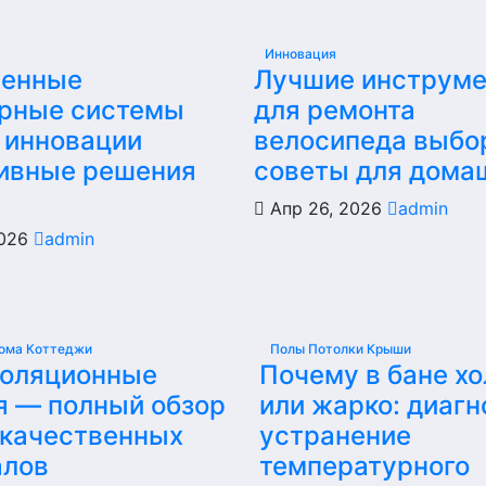
Инновация
енные
Лучшие инструм
рные системы
для ремонта
 инновации
велосипеда выбо
ивные решения
советы для дома
Апр 26, 2026
admin
2026
admin
ома Коттеджи
Полы Потолки Крыши
золяционные
Почему в бане х
я — полный обзор
или жарко: диагн
 качественных
устранение
алов
температурного