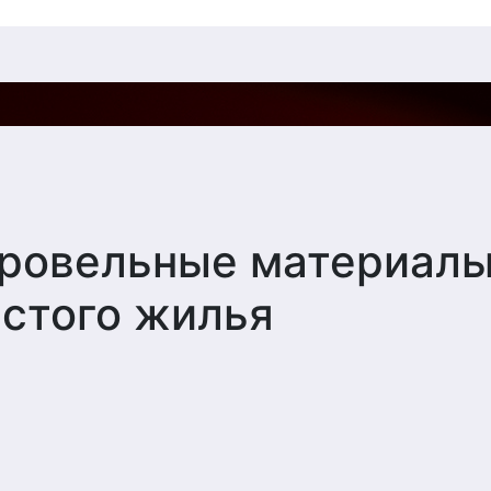
кровельные материал
истого жилья