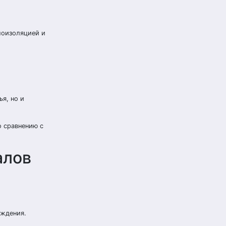
лоизоляцией и
я, но и
о сравнению с
алов
аждения.