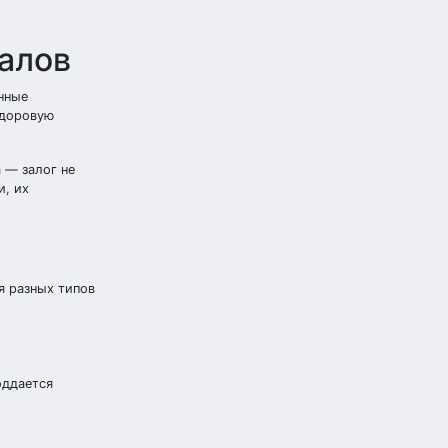
алов
нные
здоровую
 — залог не
и, их
я разных типов
оддается