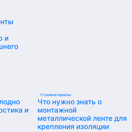
енты
р и
шнего
Стройматериалы
олодно
Что нужно знать о
остика и
монтажной
металлической ленте для
крепления изоляции