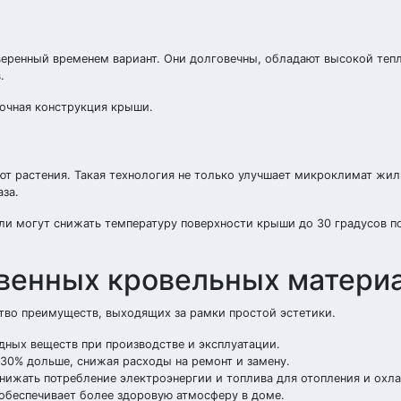
веренный временем вариант. Они долговечны, обладают высокой теп
.
рочная конструкция крыши.
ют растения. Такая технология не только улучшает микроклимат жиль
аза.
и могут снижать температуру поверхности крыши до 30 градусов п
венных кровельных матери
во преимуществ, выходящих за рамки простой эстетики.
ных веществ при производстве и эксплуатации.
30% дольше, снижая расходы на ремонт и замену.
нижать потребление электроэнергии и топлива для отопления и охл
обеспечивает более здоровую атмосферу в доме.