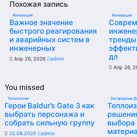
Похожая запись
Инновация
Инновация
Важное значение
Соврем
быстрого реагирования
инжене
и аварийных систем в
тренды
инженерных
эффект
дл
Апр 26, 2026
admin
Апр 26, 
You missed
Технологии
Загородные Д
Герои Baldur’s Gate 3 как
Теплои
выбрать персонажа и
решени
собрать сильную группу
выбора
матери
02.08.2026
admin