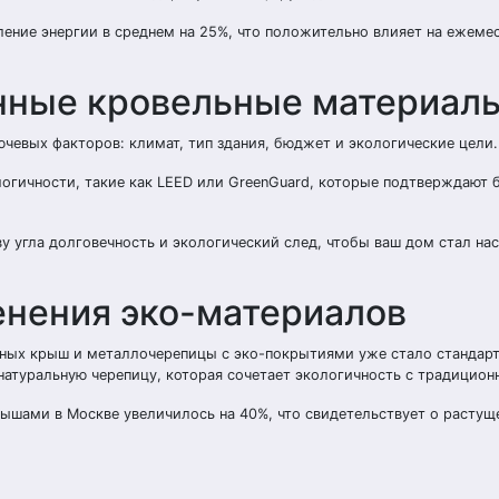
ение энергии в среднем на 25%, что положительно влияет на ежеме
енные кровельные материал
чевых факторов: климат, тип здания, бюджет и экологические цели.
логичности, такие как LEED или GreenGuard, которые подтверждают 
ву угла долговечность и экологический след, чтобы ваш дом стал н
нения эко-материалов
леных крыш и металлочерепицы с эко-покрытиями уже стало стандар
натуральную черепицу, которая сочетает экологичность с традицион
рышами в Москве увеличилось на 40%, что свидетельствует о растущ