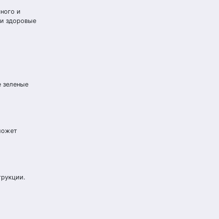
ного и
 и здоровые
е зеленые
может
трукции.