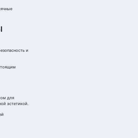
сячные
ы
безопасность и
астоящим
том для
ной эстетикой.
ей