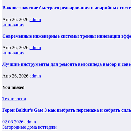
Важное значение быстрого реагирования и аварийных сист
Апр 26, 2026
admin
инновация
Современные инженерные системы тренды инновации эфф
Апр 26, 2026
admin
инновация
Лучшие инструменты для ремонта велосипеда выбор и сов
Апр 26, 2026
admin
You missed
Технологии
Герои Baldur’s Gate 3 как выбрать персонажа и собрать сил
02.08.2026
admin
Загородные дома коттеджи