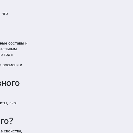
 что
нные составы и
ательным
е годы.
м времени и
вного
иты, эко-
го?
е свойства,