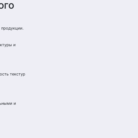
ого
 продукции.
актуры и
ость текстур
льными и