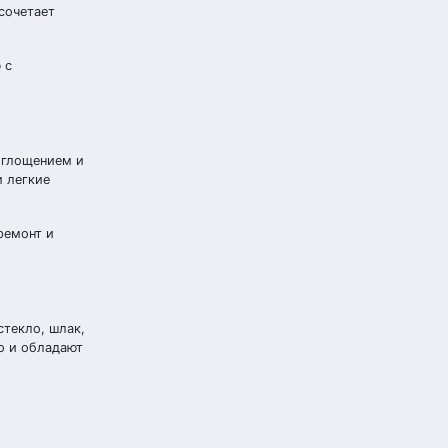
сочетает
 с
оглощением и
и легкие
ремонт и
стекло, шлак,
о и обладают
и