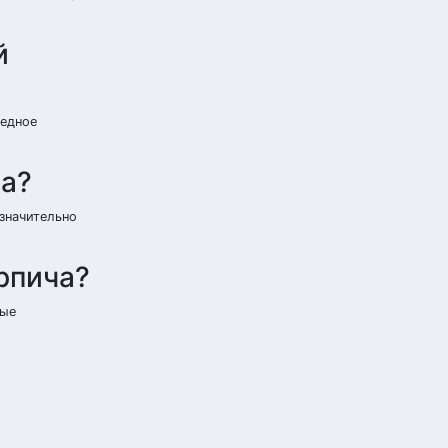
й
редное
ча?
 значительно
рпича?
мые