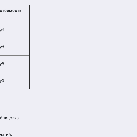
 стоимость
уб.
уб.
уб.
уб.
облицовка
рытий.