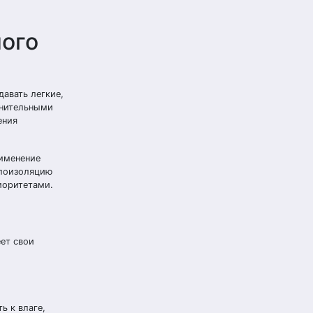
ного
авать легкие,
лнительными
ения
рименение
плоизоляцию
иоритетами.
ет свои
ь к влаге,