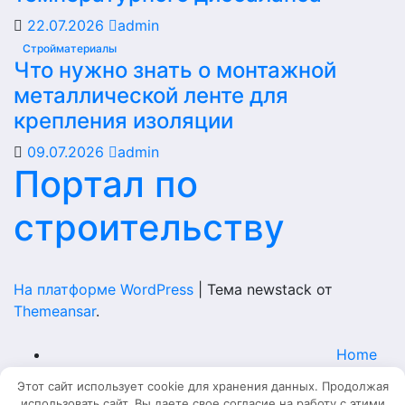
22.07.2026
admin
Стройматериалы
Что нужно знать о монтажной
металлической ленте для
крепления изоляции
09.07.2026
admin
Портал по
строительству
На платформе WordPress
|
Тема newstack от
Themeansar
.
Home
Этот сайт использует cookie для хранения данных. Продолжая
Главная
использовать сайт, Вы даете свое согласие на работу с этими