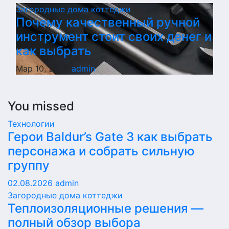
Загородные дома коттеджи
Почему качественный ручной
инструмент стоит своих денег и
как выбрать
Мар 10, 2026
admin
You missed
Технологии
Герои Baldur’s Gate 3 как выбрать
персонажа и собрать сильную
группу
02.08.2026
admin
Загородные дома коттеджи
Теплоизоляционные решения —
полный обзор выбора