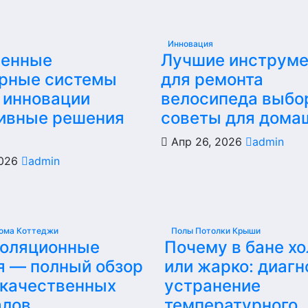
Инновация
енные
Лучшие инструм
рные системы
для ремонта
 инновации
велосипеда выбо
ивные решения
советы для дома
Апр 26, 2026
admin
2026
admin
ома Коттеджи
Полы Потолки Крыши
золяционные
Почему в бане х
я — полный обзор
или жарко: диагн
 качественных
устранение
алов
температурного