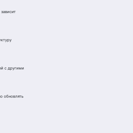
 зависит
уктуру
ей с другими
но обновлять