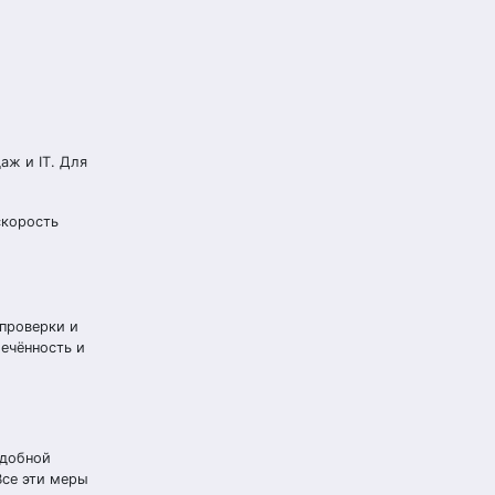
аж и IT. Для
скорость
 проверки и
ечённость и
удобной
Все эти меры