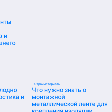
енты
р и
шнего
Стройматериалы
олодно
Что нужно знать о
остика и
монтажной
металлической ленте для
крепления изоляции