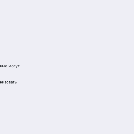
нные могут
анизовать