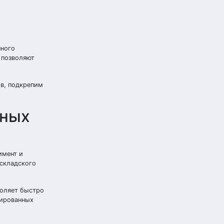
шного
 позволяют
ов, подкрепим
ьных
имент и
 складского
воляет быстро
зированных