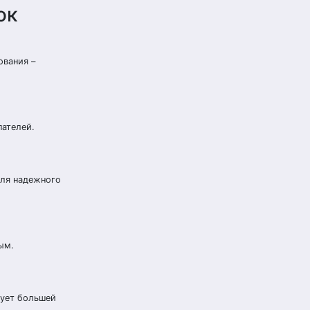
ок
ования –
ателей.
для надежного
ым.
бует большей