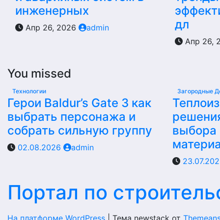
инженерных
эффект
дл
Апр 26, 2026
admin
Апр 26, 
You missed
Технологии
Загородные Д
Герои Baldur’s Gate 3 как
Теплои
выбрать персонажа и
решени
собрать сильную группу
выбора
матери
02.08.2026
admin
23.07.20
Портал по строитель
На платформе WordPress
|
Тема newstack от
Themeans