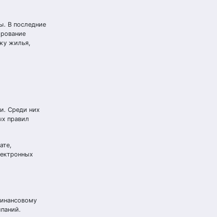
ы. В последние
ирование
жу жилья,
и. Среди них
ых правил
ате,
лектронных
финансовому
мпаний.