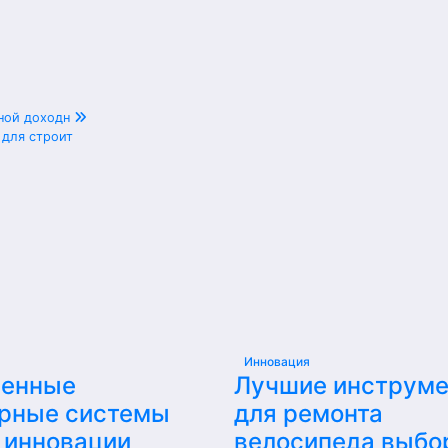
ьной доходн
 для строит
Инновация
енные
Лучшие инструм
рные системы
для ремонта
 инновации
велосипеда выбо