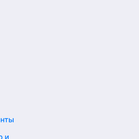
енты
р и