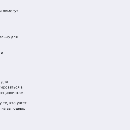
и помогут
ально для
 и
 для
ироваться в
пециалистам.
 те, кто учтет
я на выгодных