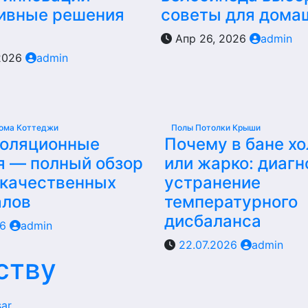
ивные решения
советы для дома
Апр 26, 2026
admin
2026
admin
ома Коттеджи
Полы Потолки Крыши
золяционные
Почему в бане х
я — полный обзор
или жарко: диагн
 качественных
устранение
алов
температурного
дисбаланса
26
admin
22.07.2026
admin
ству
ar
.