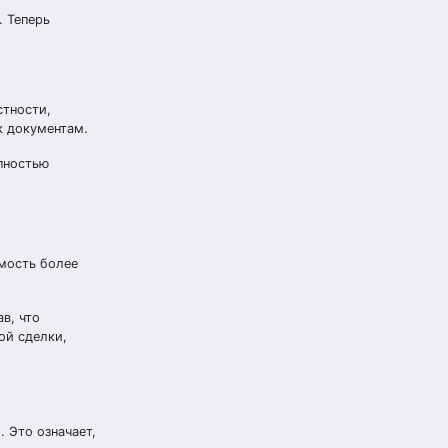
 Теперь
стности,
к документам.
пностью
мость более
в, что
ой сделки,
 Это означает,