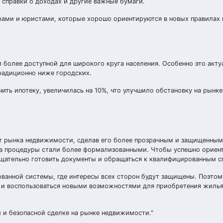
, справки о доходах и другие важные бумаги.
рами и юристами, которые хорошо ориентируются в новых правилах 
более доступной для широкого круга населения. Особенно это акту
традиционно ниже городских.
ить ипотеку, увеличилась на 10%, что улучшило обстановку на рынке
т рынка недвижимости, сделав его более прозрачным и защищенным
, а процедуры стали более формализованными. Чтобы успешно ориент
щательно готовить документы и обращаться к квалифицированным с
ванной системы, где интересы всех сторон будут защищены. Поэтому
но и воспользоваться новыми возможностями для приобретения жиль
й и безопасной сделке на рынке недвижимости.