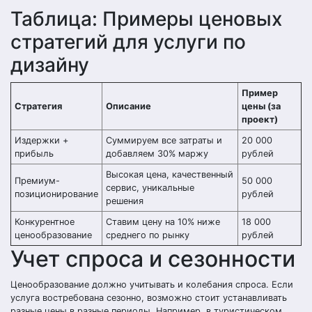
Таблица: Примеры ценовых
стратегий для услуги по
дизайну
Пример
Стратегия
Описание
цены (за
проект)
Издержки +
Суммируем все затраты и
20 000
прибыль
добавляем 30% маржу
рублей
Высокая цена, качественный
Премиум-
50 000
сервис, уникальные
позиционирование
рублей
решения
Конкурентное
Ставим цену на 10% ниже
18 000
ценообразование
среднего по рынку
рублей
Учет спроса и сезонности
Ценообразование должно учитывать и колебания спроса. Если
услуга востребована сезонно, возможно стоит устанавливать
разные цены в разные периоды. Например, в туристическом