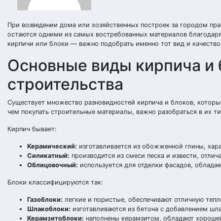
При возведении дома или хозяйственных построек за городом пр
остаются одними из самых востребованных материалов благодаря 
кирпичи или блоки — важно подобрать именно тот вид и качество
Основные виды кирпича и 
строительства
Существует множество разновидностей кирпича и блоков, которы
чем покупать строительные материалы, важно разобраться в их ти
Кирпич бывает:
Керамический:
изготавливается из обожженной глины, хар
Силикатный:
производится из смеси песка и извести, отлич
Облицовочный:
используется для отделки фасадов, облада
Блоки классифицируются так:
Газоблоки:
легкие и пористые, обеспечивают отличную тепл
Шлакоблоки:
изготавливаются из бетона с добавлением шл
Керамзитоблоки:
наполнены керамзитом, обладают хорошей