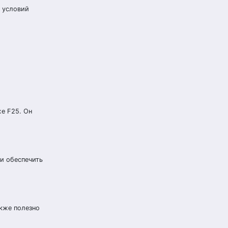
, условий
е F25. Он
и обеспечить
акже полезно