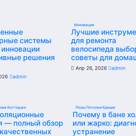
Инновация
енные
Лучшие инструм
рные системы
для ремонта
 инновации
велосипеда выбо
ивные решения
советы для дома
Апр 26, 2026
admin
2026
admin
ома Коттеджи
Полы Потолки Крыши
золяционные
Почему в бане х
я — полный обзор
или жарко: диагн
 качественных
устранение