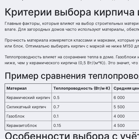
Критерии выбора кирпича 
Главные факторы, которые влияют на выбор строительных материа
влаге. Для загородных домов часто используют материалы, обесп
Прочность материала измеряется классами и марками, которые у
или блок. Оптимально выбирать кирпич с маркой не ниже М150 дл
Теплопроводность влияет на сохранение тепла в доме. Газоблоки 
ниже, чем у керамического кирпича (0,5 Вт/(м*К)). Это значит, ч
Пример сравнения теплопров
Материал
Теплопроводность (Вт/м·К)
Средняя цена
Керамический кирпич
0.5
6 000
Силикатный кирпич
0.7
5 500
Газоблок
0.1
4 000
Керамзитоблок
0.15
4 500
Особенности выбора с учё