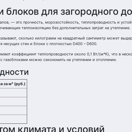
и блоков для загородного д
лов, — это прочность, морозостойкость, теплопроводность и устой
ечивающие теплоизоляцию без дополнительных затрат на утепление.
казывают, сколько килограмм на квадратный сантиметр может выде
я несущих стен и блоки с плотностью D400 – D600.
имеют коэффициент теплопроводности около 0,1 Вт/(м*К), что в неск
то с газоблоками можно сэкономить на утеплении и отоплении.
одности
 за м³ (руб.)
том климата и условий