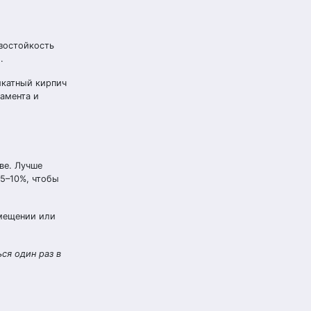
зостойкость
.
икатный кирпич
амента и
ве. Лучше
 5–10%, чтобы
омещении или
ся один раз в