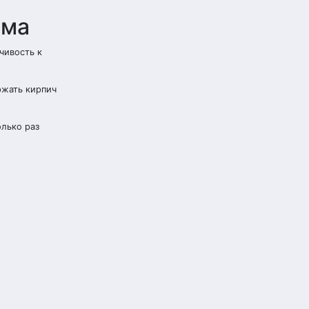
ома
чивость к
ржать кирпич
олько раз