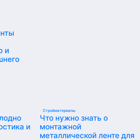
енты
р и
шнего
Стройматериалы
олодно
Что нужно знать о
остика и
монтажной
металлической ленте для