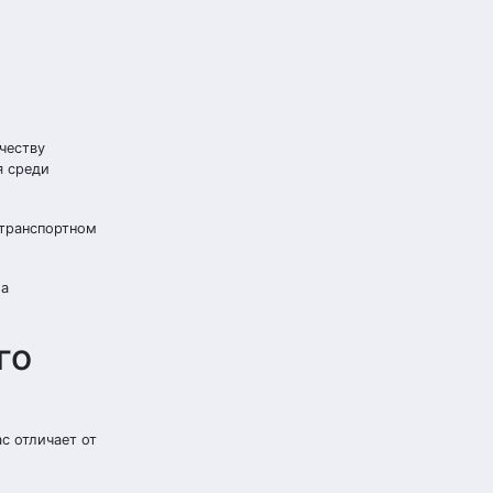
честву
я среди
 транспортном
 а
го
с отличает от