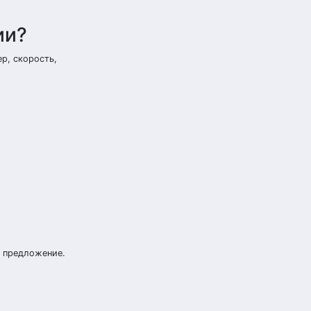
ии?
р, скорость,
ь предложение.