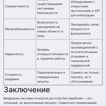
оборудование с
существующими
Совместимость
открытыми
системами
протоколами и API
безопасности
для интеграции
Возможность
Закладывать запас
расширения на
Масштабируемость
мощности и
новые объекты и
функционала
зоны
Предпочитать
производителей с
Уровень
положительными
Надежность
отказоустойчивости
отзывами и
и гарантия работы
технической
поддержкой
Первоначальные и
Оценить не только
Стоимость
операционные
покупку, но и
владения
затраты
обслуживание
Заключение
Внедрение системы контроля доступа без перебоев — это
сложный, но выполнимый процесс. Грамотное планирование,