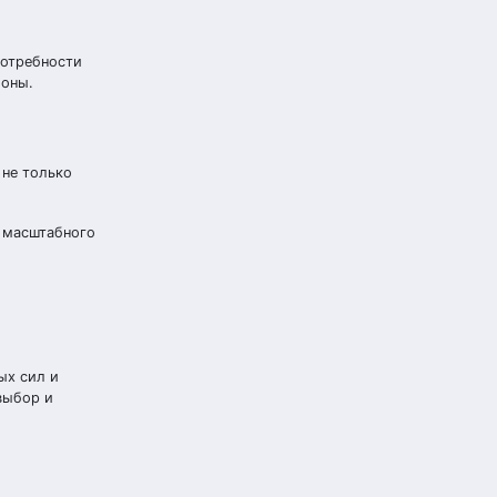
потребности
ионы.
 не только
я масштабного
ых сил и
выбор и