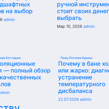
ндшафтных
ручной инструме
ов на выбор
стоит своих денег
выбрать
26
admin
Мар 10, 2026
admin
ома Коттеджи
Полы Потолки Крыши
золяционные
Почему в бане х
я — полный обзор
или жарко: диагн
 качественных
устранение
алов
температурного
дисбаланса
admin
22.07.2026
admin
ству