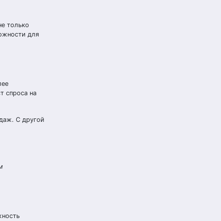
не только
можности для
лее
т спроса на
одаж. С другой
м
жность