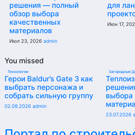
решения — полный
для ла
обзор выбора
проект
качественных
Июн 17, 20
материалов
Июл 23, 2026
admin
You missed
Технологии
Загородные Д
Герои Baldur’s Gate 3 как
Теплои
выбрать персонажа и
решени
собрать сильную группу
выбора
матери
02.08.2026
admin
23.07.2026
Портал по строитель