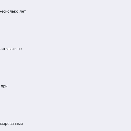
несколько лет
читывать не
 при
изированные