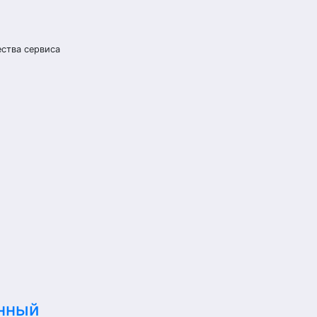
ества сервиса
нный