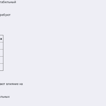
стабильный
требуют
та
ают влияние на
ильных