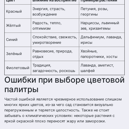
Цвет
Влияние на восприятие
Примеры растений
Энергия, страсть,
Петуния, розы,
Красный
возбуждение
георгины
Радость, тепло,
Нарциссы, львинный
Жёлтый
оптимизм
зев, хризантемы
Спокойствие, свежесть,
Дельфиниум, лаванда,
Синий
умиротворение
ирисы
Равновесие, природа,
Хвойные,
Зелёный
отдых
папоротники, хосты
Традиция,
Лаванда, аметист,
Фиолетовый
загадочность, роскошь
шалфей
Ошибки при выборе цветовой
палитры
Частой ошибкой является чрезмерное использование слишком
многих ярких цветов, из-за чего сад становится визуально
перегруженным и теряется целостность. Также не стоит
забывать о климатических условиях: некоторые растения с
яркой окраской плохо переносят жару или заморозки.