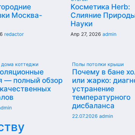
ородние
Косметика Herb:
зки Москва-
Слияние Природы
Науки
26
redactor
Апр 27, 2026
admin
 дома коттеджи
Полы потолки крыши
золяционные
Почему в бане х
я — полный обзор
или жарко: диагн
 качественных
устранение
алов
температурного
дисбаланса
admin
22.07.2026
admin
ству