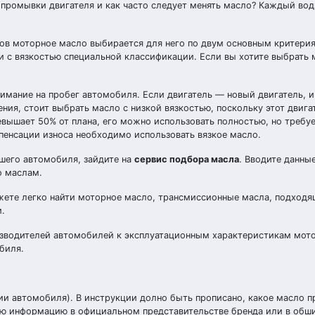
 промывки двигателя и как часто следует менять масло? Каждый вод
ов моторное масло выбирается для него по двум основным критери
и с вязкостью специальной классификации. Если вы хотите выбрать 
имание на пробег автомобиля. Если двигатель — новый двигатель, и
ия, стоит выбрать масло с низкой вязкостью, поскольку этот двига
евышает 50% от плана, его можно использовать полностью, но требу
мпенсации износа необходимо использовать вязкое масло.
шего автомобиля, зайдите на
сервис подбора масла
. Вводите данны
о маслам.
ожете легко найти моторное масло, трансмиссионные масла, подходя
.
изводителей автомобилей к эксплуатационным характеристикам мот
биля.
ии автомобиля). В инструкции долно быть прописано, какое масло 
мую информацию в официальном представительстве бренда или в обш