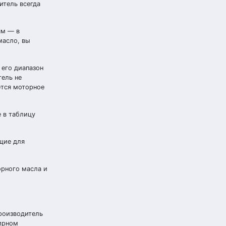
итель всегда
ям — в
масло, вы
 его диапазон
тель не
ется моторное
е в таблицу
щие для
орного масла и
производитель
ирном