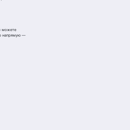
ы можете
ар напрямую —