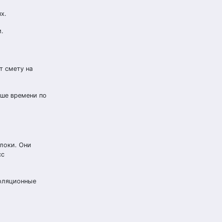
х.
.
т смету на
ьше времени по
локи. Они
сс
золяционные