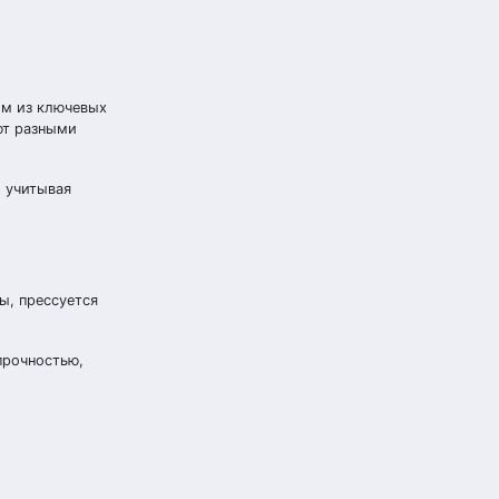
им из ключевых
ют разными
, учитывая
а
ы, прессуется
прочностью,