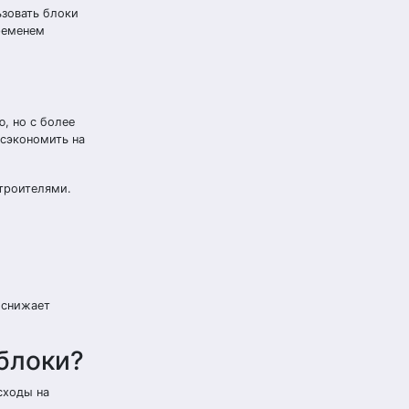
ьзовать блоки
ременем
, но с более
сэкономить на
строителями.
 снижает
 блоки?
сходы на