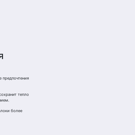
я
е предпочтения
сохранит тепло
нием.
Блоки более