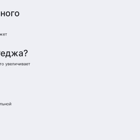
ьного
ожет
ттеджа?
то увеличивает
ельной