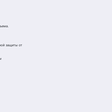
бъема.
ной защиты от
м