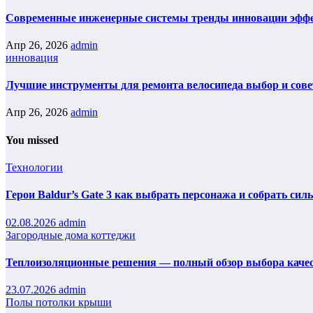
Современные инженерные системы тренды инновации эфф
Апр 26, 2026
admin
инновация
Лучшие инструменты для ремонта велосипеда выбор и сов
Апр 26, 2026
admin
You missed
Технологии
Герои Baldur’s Gate 3 как выбрать персонажа и собрать сил
02.08.2026
admin
Загородные дома коттеджи
Теплоизоляционные решения — полный обзор выбора каче
23.07.2026
admin
Полы потолки крыши