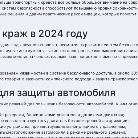
дельцы транспортных средств все больше обращают внимание на сов
х систем безопасности способствуют повышению уровня сохранности
вные решения и дадим практические рекомендации, которые помогут
краж в 2024 году
едние годы неуклонно растет, несмотря на развитие систем безопасн
огичные инструменты, такие как электронные взломщики сигнализа
м свыше миллиона человек взломы чаще происходят именно с примен
ьзованием уязвимостей в системе бесключевого доступа, а около 30
о говорит о важности комплексного подхода к защите транспортног
для защиты автомобиля
ских решений для повышения безопасности автомобилей. К ним отно
-трекерами, блокировками двигателя и датчиками движения;
е позволяют запустить двигатель без электронной авторизации;
ие устройства, препядствующие манипуляциям с управлением;
ть местоположение автомобиля в режиме реального времени;