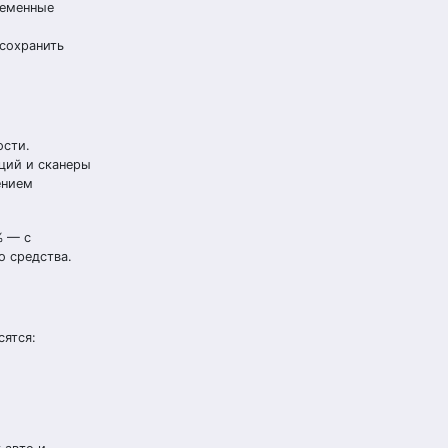
ременные
 сохранить
ости.
ций и сканеры
ением
% — с
о средства.
сятся: