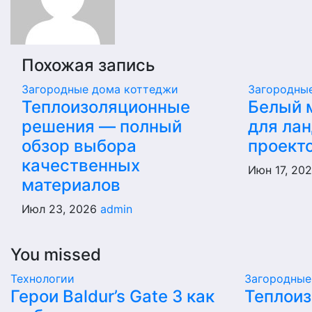
Похожая запись
Загородные дома коттеджи
Загородны
Теплоизоляционные
Белый 
решения — полный
для ла
обзор выбора
проект
качественных
Июн 17, 20
материалов
Июл 23, 2026
admin
You missed
Технологии
Загородные
Герои Baldur’s Gate 3 как
Теплои