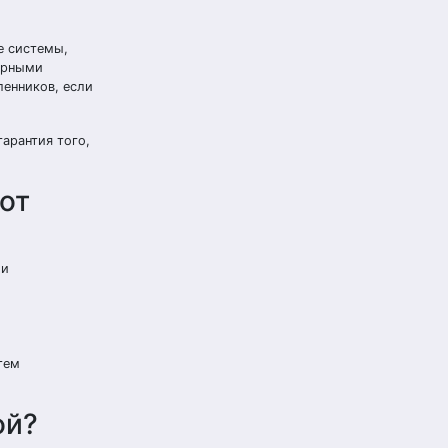
е системы,
тарными
ленников, если
арантия того,
от
 и
тем
ой?