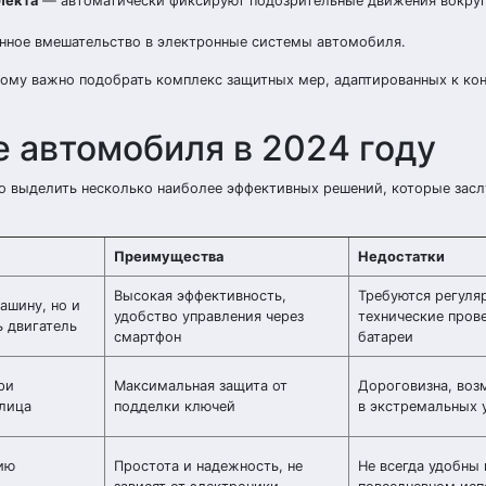
лекта
— автоматически фиксируют подозрительные движения вокруг
нное вмешательство в электронные системы автомобиля.
тому важно подобрать комплекс защитных мер, адаптированных к ко
 автомобиля в 2024 году
но выделить несколько наиболее эффективных решений, которые зас
Преимущества
Недостатки
Высокая эффективность,
Требуются регуля
ашину, но и
удобство управления через
технические пров
 двигатель
смартфон
батареи
ри
Максимальная защита от
Дороговизна, во
 лица
подделки ключей
в экстремальных 
ию
Простота и надежность, не
Не всегда удобны 