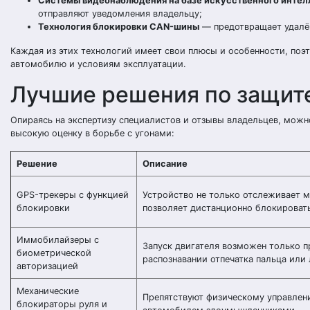
Системы видеонаблюдения на базе искусственного интел
отправляют уведомления владельцу;
Технология блокировки CAN-шины
— предотвращает удалё
Каждая из этих технологий имеет свои плюсы и особенности, поэ
автомобилю и условиям эксплуатации.
Лучшие решения по защите
Опираясь на экспертизу специалистов и отзывы владельцев, мож
высокую оценку в борьбе с угонами:
Решение
Описание
GPS-трекеры с функцией
Устройство не только отслеживает м
блокировки
позволяет дистанционно блокировать
Иммобилайзеры с
Запуск двигателя возможен только п
биометрической
распознавании отпечатка пальца или
авторизацией
Механические
Препятствуют физическому управлен
блокираторы руля и