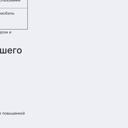
ользовании
омобиль
ером и
ашего
 и повышенной