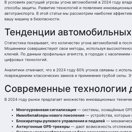
В условиях растущей угрозы угона автомобилей в 2024 году вла
способы защиты. Развитие технологий и появление инновационны
автотранспорта. В этой статье мы рассмотрим наиболее эффекти
вашу машину в безопасности.
Тенденции автомобильных 
Статистика показывает, что количество угона автомобилей в посл
Мошенники совершенствуют свои методы, используя высокотехнол
ключей. По данным профильных агентств, в городах с население
цифровых технологий.
Аналитики отмечают, что в 2024 году 60% угонов связаны с испол
повреждением классических замков и применение грубой силы. Эт
Современные технологии 
В 2024 году рынок предлагает множество инновационных техниче
Многоуровневая сигнализация
— системы, оснащённые GPS
Иммобилайзеры нового поколения
— устройства, которые н
Блокираторы рулевого управления и педалей
— механическ
Антиугонные GPS-трекеры
— дают возможность отслежива