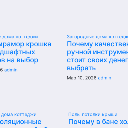
е дома коттеджи
Загородные дома коттед
мрамор крошка
Почему качестве
ндшафтных
ручной инструме
ов на выбор
стоит своих денег
выбрать
26
admin
Мар 10, 2026
admin
 дома коттеджи
Полы потолки крыши
золяционные
Почему в бане х