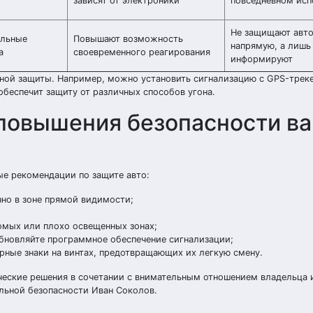
зависят от электроники
повседневном исп
Не защищают авт
ельные
Повышают возможность
напрямую, а лишь
а
своевременного реагирования
информируют
ной защиты. Например, можно установить сигнализацию с GPS-трек
обеспечит защиту от различных способов угона.
 повышения безопасности в
ые рекомендации по защите авто:
нно в зоне прямой видимости;
омых или плохо освещенных зонах;
обновляйте программное обеспечение сигнализации;
ные знаки на винтах, предотвращающих их легкую смену.
ческие решения в сочетании с внимательным отношением владельца
льной безопасности Иван Соколов.