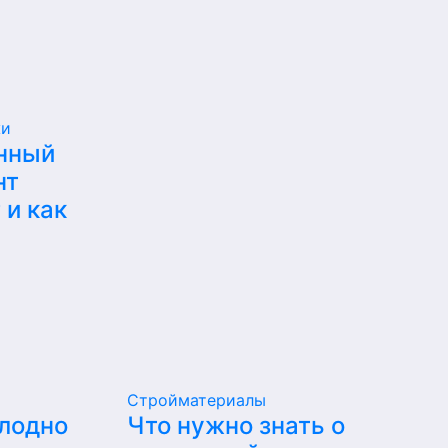
жи
нный
нт
 и как
Стройматериалы
олодно
Что нужно знать о