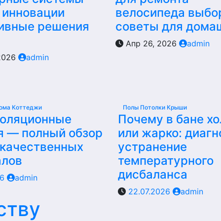
 инновации
велосипеда выбо
ивные решения
советы для дома
Апр 26, 2026
admin
2026
admin
ома Коттеджи
Полы Потолки Крыши
золяционные
Почему в бане х
я — полный обзор
или жарко: диагн
 качественных
устранение
алов
температурного
дисбаланса
26
admin
22.07.2026
admin
ству