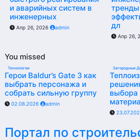
и аварийных систем в
тренды
инженерных
эффект
дл
Апр 26, 2026
admin
Апр 26, 
You missed
Технологии
Загородные Д
Герои Baldur’s Gate 3 как
Теплои
выбрать персонажа и
решени
собрать сильную группу
выбора
матери
02.08.2026
admin
23.07.20
Портал по строитель