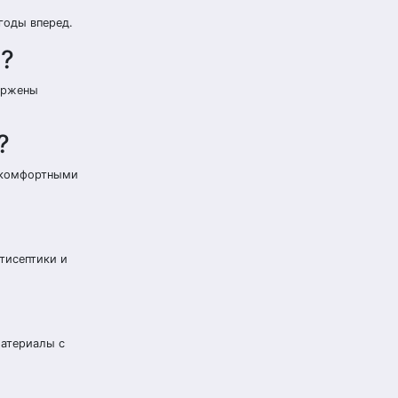
годы вперед.
а?
вержены
?
и комфортными
тисептики и
атериалы с