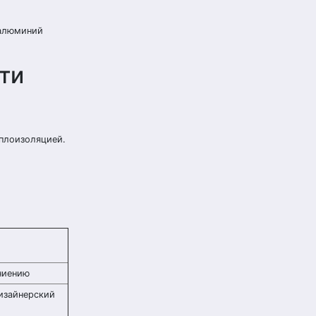
 алюминий
ти
плоизоляцией.
ниению
изайнерский