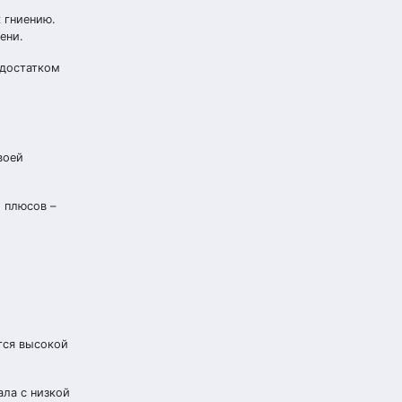
 гниению.
ени.
едостатком
воей
 плюсов –
тся высокой
ла с низкой