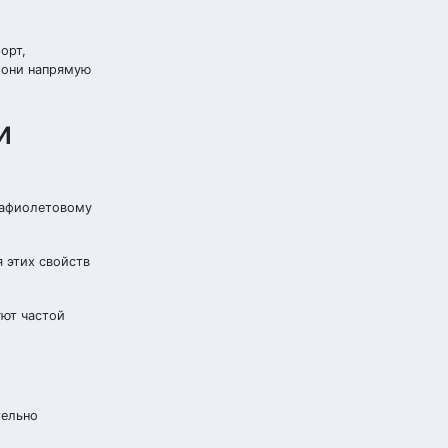
орт,
 они напрямую
и
рафиолетовому
 этих свойств
уют частой
тельно