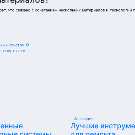
т, что связано с сочетанием нескольких материалов и технологий 
нных констру
анспортные с
Инновация
енные
Лучшие инструм
рные системы
для ремонта