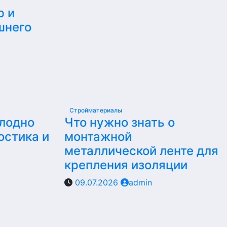
р и
шнего
Стройматериалы
олодно
Что нужно знать о
остика и
монтажной
металлической ленте для
крепления изоляции
09.07.2026
admin