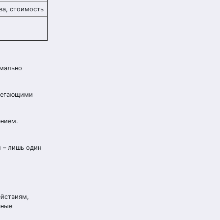
ва, стоимость
имально
ерегающими
ением.
л – лишь один
ействиям,
чные