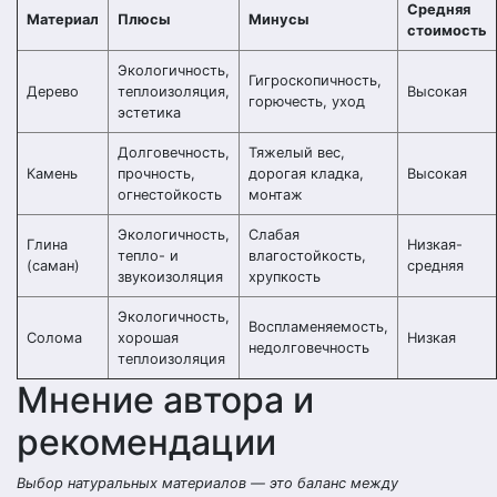
Средняя
Материал
Плюсы
Минусы
стоимость
Экологичность,
Гигроскопичность,
Дерево
теплоизоляция,
Высокая
горючесть, уход
эстетика
Долговечность,
Тяжелый вес,
Камень
прочность,
дорогая кладка,
Высокая
огнестойкость
монтаж
Экологичность,
Слабая
Глина
Низкая-
тепло- и
влагостойкость,
(саман)
средняя
звукоизоляция
хрупкость
Экологичность,
Воспламеняемость,
Солома
хорошая
Низкая
недолговечность
теплоизоляция
Мнение автора и
рекомендации
Выбор натуральных материалов — это баланс между