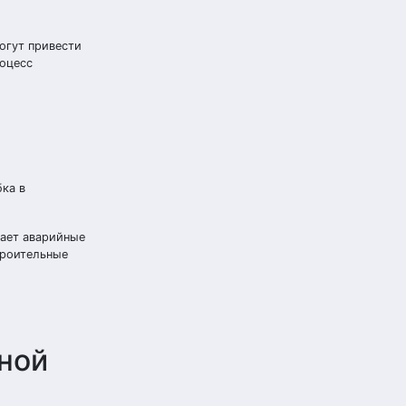
огут привести
роцесс
ка в
щает аварийные
троительные
ной