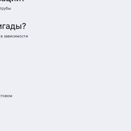
 трубы
игады?
 в зависимости
естовом