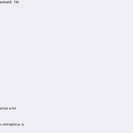
умений. Не
алов или
и интересы в