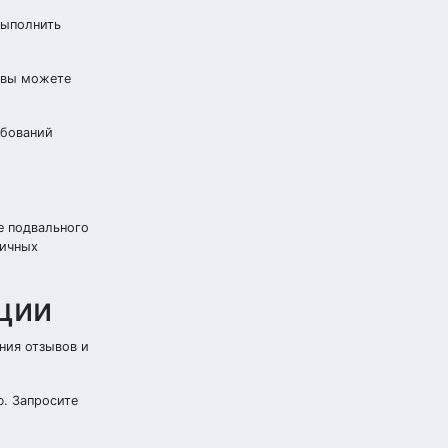
выполнить
м вы можете
ебований
е подвального
тичных
ции
ния отзывов и
. Запросите