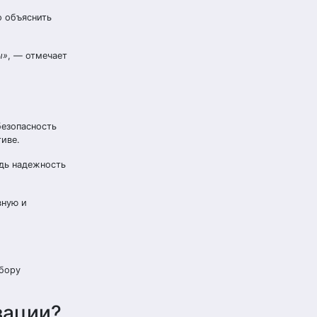
о объяснить
ы»
, — отмечает
безопасность
иве.
едь надежность
вную и
ыбору
зации?