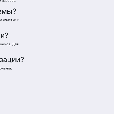
и засоров.
емы?
а очистки и
ии?
доемов. Для
изации?
онения,