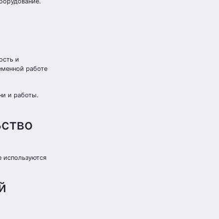
борудование.
ость и
еменной работе
ни и работы.
ьство
е используются
й