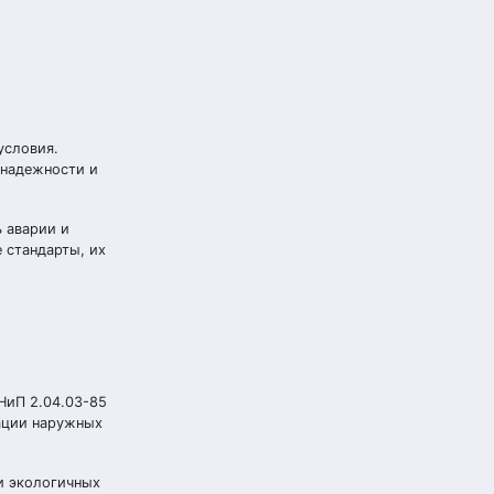
условия.
 надежности и
 аварии и
 стандарты, их
НиП 2.04.03-85
тации наружных
и экологичных