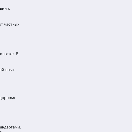
вии с
от частных
онтаже. В
кой опыт
здоровья
андартами.