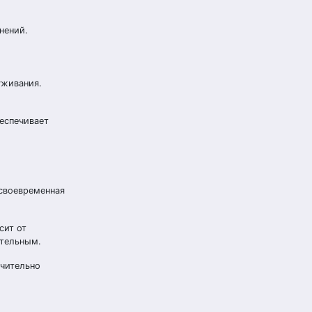
нений.
уживания.
еспечивает
 своевременная
сит от
ательным.
ачительно