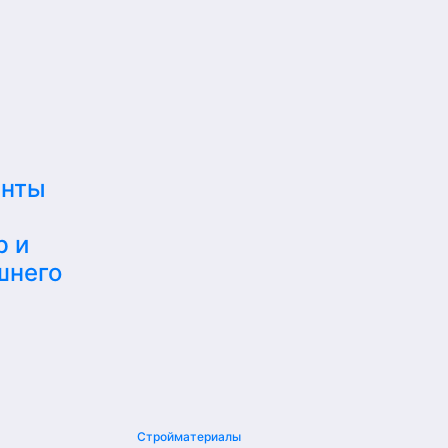
енты
р и
шнего
Стройматериалы