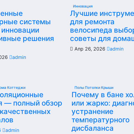
Инновация
енные
Лучшие инструм
рные системы
для ремонта
 инновации
велосипеда выбо
ивные решения
советы для дома
Апр 26, 2026
admin
2026
admin
ома Коттеджи
Полы Потолки Крыши
золяционные
Почему в бане х
я — полный обзор
или жарко: диагн
 качественных
устранение
алов
температурного
дисбаланса
6
admin