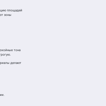
рацию площадей
от зоны
покойные тона
трогую.
ериалы делают
ии.