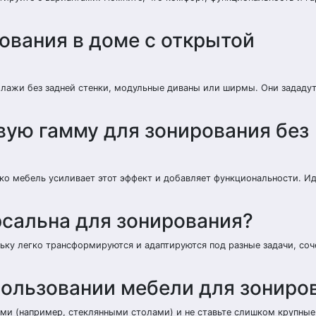
ования в доме с открытой
ллажи без задней стенки, модульные диваны или ширмы. Они зададу
вую гамму для зонирования без
нако мебель усиливает этот эффект и добавляет функциональности. И
рсальна для зонирования?
ку легко трансформируются и адаптируются под разные задачи, соч
пользовании мебели для зониро
ми (например, стеклянными столами) и не ставьте слишком крупны