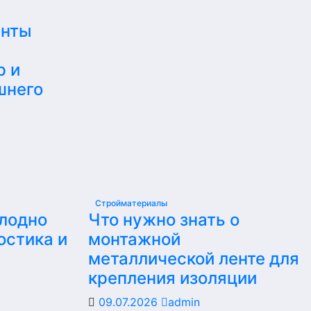
енты
р и
шнего
Стройматериалы
олодно
Что нужно знать о
остика и
монтажной
металлической ленте для
крепления изоляции
09.07.2026
admin