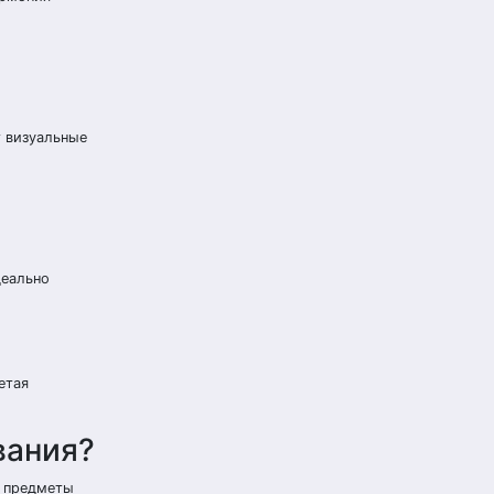
т визуальные
деально
етая
вания?
е предметы