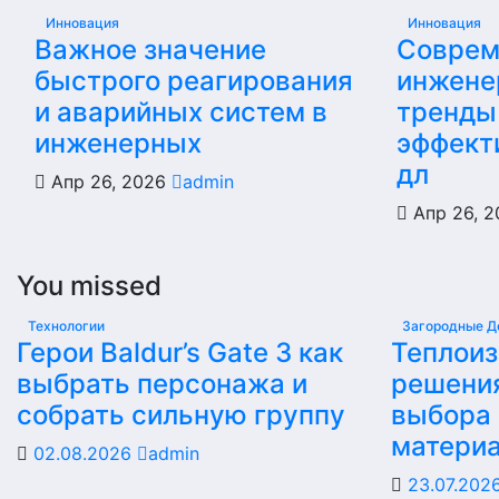
Инновация
Инновация
Важное значение
Соврем
быстрого реагирования
инжене
и аварийных систем в
тренды
инженерных
эффект
дл
Апр 26, 2026
admin
Апр 26, 
You missed
Технологии
Загородные Д
Герои Baldur’s Gate 3 как
Теплои
выбрать персонажа и
решени
собрать сильную группу
выбора
матери
02.08.2026
admin
23.07.202