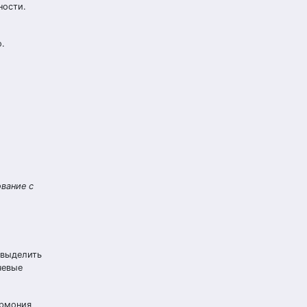
ности.
о.
вание с
 выделить
чевые
армония