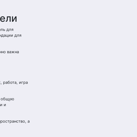
бели
ель для
ндации для
нно важна
, работа, игра
в общую
и и
ространство, а