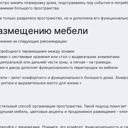
тро менять планировку дома, подстраиваясь под события и потреб
занимая большого пространства.
не только разделяла пространство, но и дополняла его функциональн
размещению мебели
имание на следующие рекомендации:
 свободного перемещения между зонами.
иван с системами хранения или стол с выдвижными элементами.
ентральной или дальней части зоны, а легкая – на границах.
ие и декор дополнят функциональность перегородок из мебели.
ели – залог комфортного и функционального большого дома. Зониро
уютное и выразительное место для жизни.»
тильный способ организации пространства. Такой подход помогает
дульная мебель, цветовые акценты и продуманное размещение – клю
тируйте с вариантами. Помните, что комфорт, функциональность и г