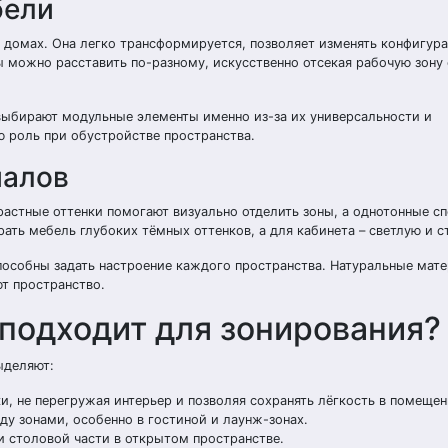
бели
х домах. Она легко трансформируется, позволяет изменять конфигу
ы можно расставить по-разному, искусственно отсекая рабочую зону 
ыбирают модульные элементы именно из-за их универсальности и
ю роль при обустройстве пространства.
иалов
растные оттенки помогают визуально отделить зоны, а однотонные с
ть мебель глубоких тёмных оттенков, а для кабинета – светлую и с
пособны задать настроение каждого пространства. Натуральные мат
ют пространство.
 подходит для зонирования?
ыделяют:
, не перегружая интерьер и позволяя сохранять лёгкость в помещен
у зонами, особенно в гостиной и лаунж-зонах.
 столовой части в открытом пространстве.