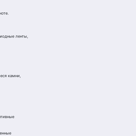
ноте.
диодные ленты,
еся камни,
ативные
менные