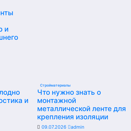
енты
р и
шнего
Стройматериалы
олодно
Что нужно знать о
остика и
монтажной
металлической ленте для
крепления изоляции
09.07.2026
admin