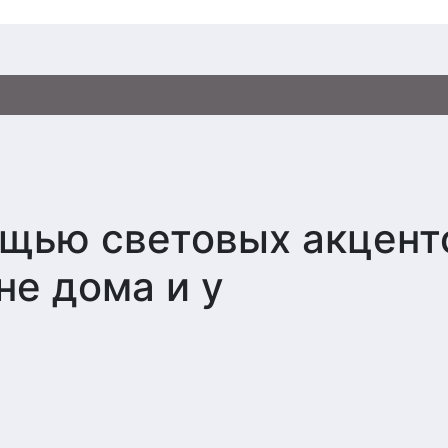
щью световых акцент
е дома и у