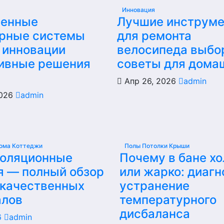
Инновация
енные
Лучшие инструм
рные системы
для ремонта
 инновации
велосипеда выбо
ивные решения
советы для дома
Апр 26, 2026
admin
2026
admin
ома Коттеджи
Полы Потолки Крыши
золяционные
Почему в бане х
я — полный обзор
или жарко: диагн
 качественных
устранение
алов
температурного
дисбаланса
6
admin