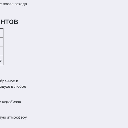
е после захода
ентов
е
бранное и
здухе в любое
е перебивая
имую атмосферу