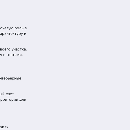
ючевую роль в
архитектуру и
воего участка.
ч с гостями.
интерьерные
ый свет
ерриторий для
риях.