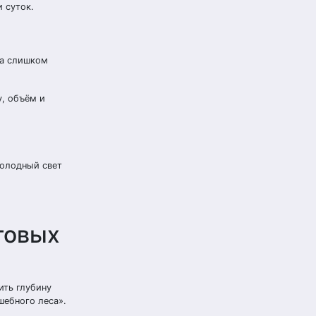
 суток.
 а слишком
у, объём и
Холодный свет
товых
ить глубину
шебного леса».