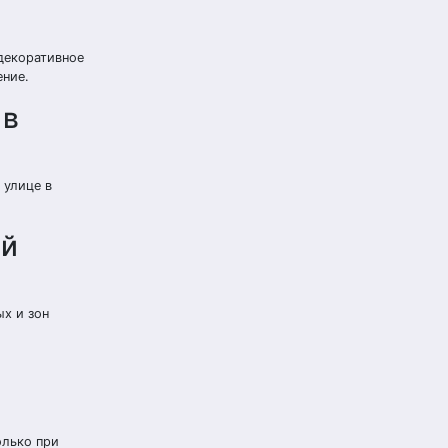
декоративное
ение.
 в
 улице в
ый
х и зон
олько при