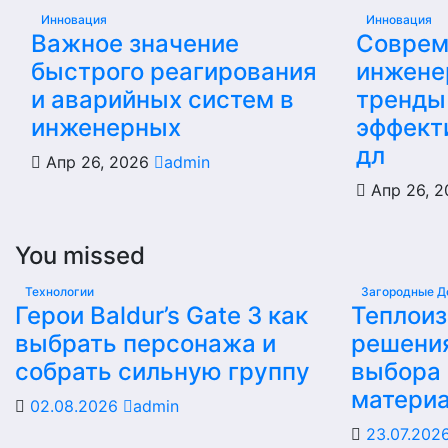
Инновация
Инновация
Важное значение
Соврем
быстрого реагирования
инжене
и аварийных систем в
тренды
инженерных
эффект
дл
Апр 26, 2026
admin
Апр 26, 
You missed
Технологии
Загородные Д
Герои Baldur’s Gate 3 как
Теплои
выбрать персонажа и
решени
собрать сильную группу
выбора
матери
02.08.2026
admin
23.07.202