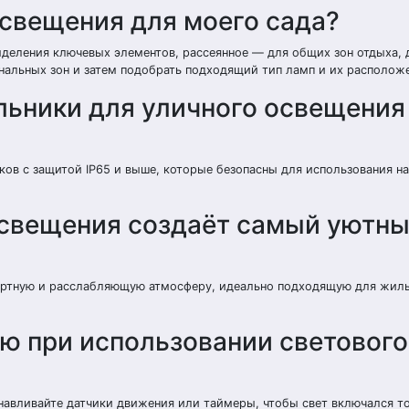
освещения для моего сада?
ыделения ключевых элементов, рассеянное — для общих зон отдыха, 
ональных зон и затем подобрать подходящий тип ламп и их располож
льники для уличного освещения
в с защитой IP65 и выше, которые безопасны для использования на
освещения создаёт самый уютн
ортную и расслабляющую атмосферу, идеально подходящую для жилы
ю при использовании светового
навливайте датчики движения или таймеры, чтобы свет включался т