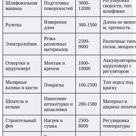
Регулировка
Шлифовальная
Подготовка
3000-
скорости, тип
машина
поверхностей
12000
шлифовки
Измерение
Длина не менее
Рулетка
300-1500
длин
м, прочность
Резка
2500-
Различные тип
Электролобзик
различных
9000
пилок, мощнос
материалов
Аккумуляторн
Отвертки и
Монтаж и
1000-
шуруповерт с
шуруповерт
крепеж
10000
регулятором
Малярные
Тип ворса под
Покраска
100-2500
валики и кисти
краску
Нанесение
Шпатель и
Материал и
штукатурки и
200-1500
кельма
ширина лопато
шпаклевки
Строительный
Нагрев и
2500-
Регулировка
фен
сушка
8000
температуры