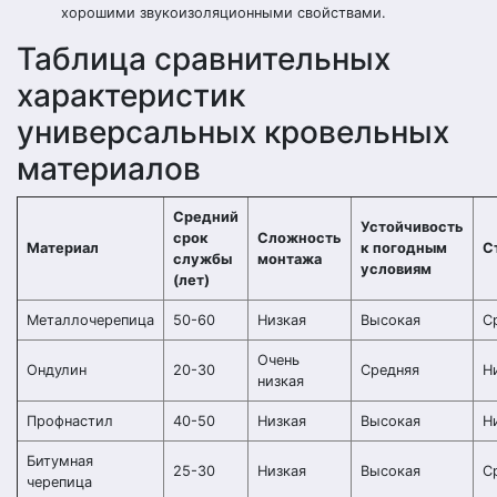
хорошими звукоизоляционными свойствами.
Таблица сравнительных
характеристик
универсальных кровельных
материалов
Средний
Устойчивость
срок
Сложность
Материал
к погодным
С
службы
монтажа
условиям
(лет)
Металлочерепица
50-60
Низкая
Высокая
С
Очень
Ондулин
20-30
Средняя
Н
низкая
Профнастил
40-50
Низкая
Высокая
Н
Битумная
25-30
Низкая
Высокая
С
черепица