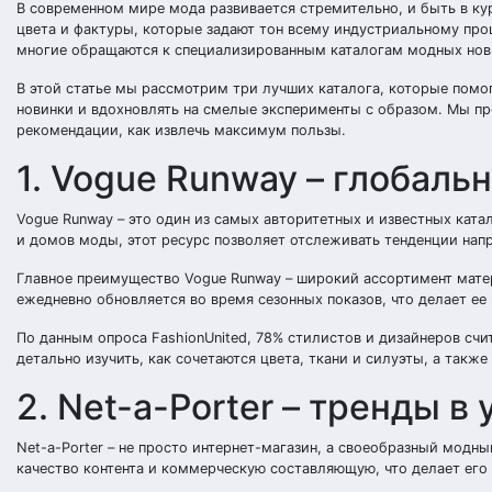
В современном мире мода развивается стремительно, и быть в кур
цвета и фактуры, которые задают тон всему индустриальному проц
многие обращаются к специализированным каталогам модных нов
В этой статье мы рассмотрим три лучших каталога, которые помо
новинки и вдохновлять на смелые эксперименты с образом. Мы п
рекомендации, как извлечь максимум пользы.
1. Vogue Runway – глобаль
Vogue Runway – это один из самых авторитетных и известных кат
и домов моды, этот ресурс позволяет отслеживать тенденции нап
Главное преимущество Vogue Runway – широкий ассортимент мате
ежедневно обновляется во время сезонных показов, что делает е
По данным опроса FashionUnited, 78% стилистов и дизайнеров с
детально изучить, как сочетаются цвета, ткани и силуэты, а такж
2. Net-a-Porter – тренды 
Net-a-Porter – не просто интернет-магазин, а своеобразный модн
качество контента и коммерческую составляющую, что делает ег