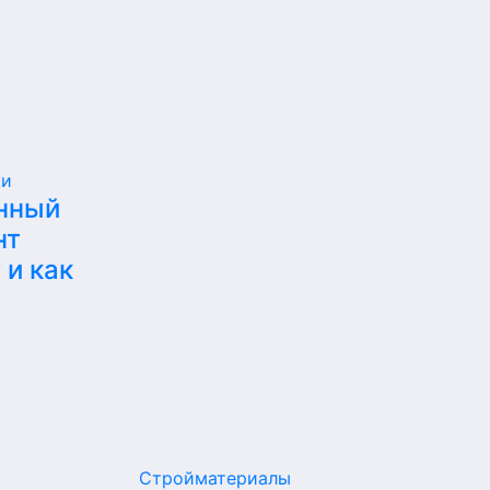
жи
нный
нт
 и как
Стройматериалы