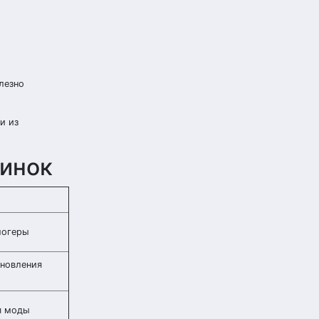
лезно
и из
винок
логеры
новления
я моды