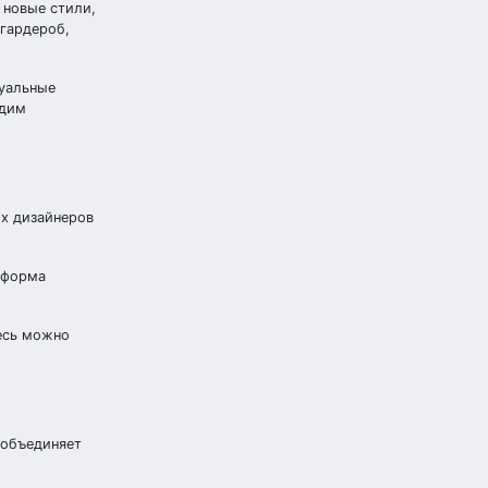
 новые стили,
 гардероб,
туальные
адим
их дизайнеров
тформа
десь можно
 объединяет