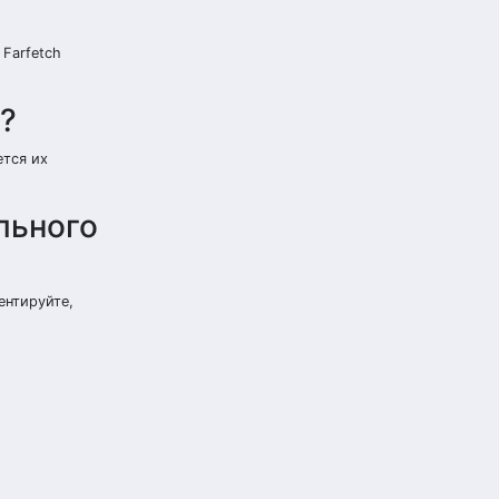
Farfetch
?
ется их
льного
ентируйте,