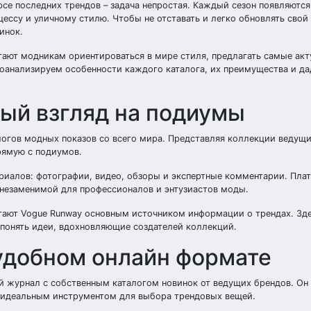
се последних трендов – задача непростая. Каждый сезон появляются
ессу и уличному стилю. Чтобы не отставать и легко обновлять свой
инок.
гают модникам ориентироваться в мире стиля, предлагать самые ак
роанализируем особенности каждого каталога, их преимущества и д
ный взгляд на подиумы
алогов модных показов со всего мира. Представляя коллекции ведущ
рямую с подиумов.
риалов: фотографии, видео, обзоры и экспертные комментарии. Пла
е незаменимой для профессионалов и энтузиастов моды.
читают Vogue Runway основным источником информации о трендах. З
е понять идеи, вдохновляющие создателей коллекций.
в удобном онлайн формате
ый журнал с собственным каталогом новинок от ведущих брендов. Он
о идеальным инструментом для выбора трендовых вещей.