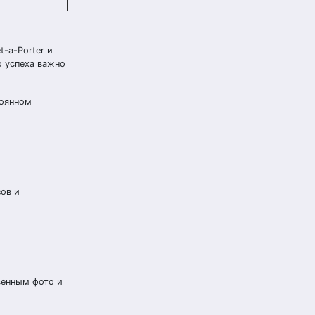
-a-Porter и
о успеха важно
тоянном
ов и
венным фото и