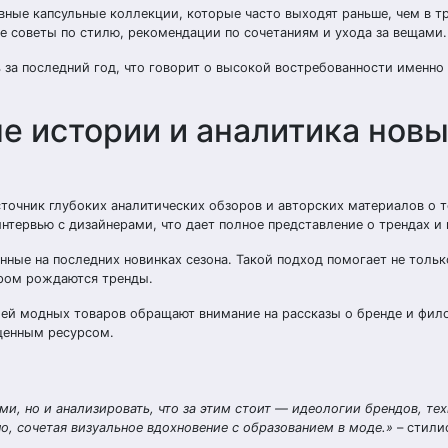
ивные капсульные коллекции, которые часто выходят раньше, чем в 
ые советы по стилю, рекомендации по сочетаниям и ухода за вещами.
 за последний год, что говорит о высокой востребованности именно
дные истории и аналитика нов
 источник глубоких аналитических обзоров и авторских материалов о т
нтервью с дизайнерами, что дает полное представление о трендах и 
ные на последних новинках сезона. Такой подход помогает не тольк
тором рождаются тренды.
лей модных товаров обращают внимание на рассказы о бренде и фи
 ценным ресурсом.
ми, но и анализировать, что за этим стоит — идеологии брендов, те
о, сочетая визуальное вдохновение с образованием в моде.»
– стили