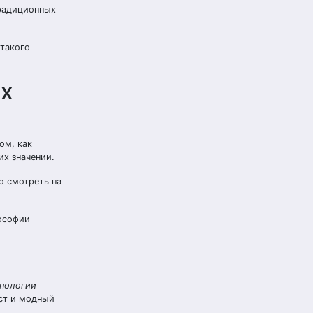
традиционных
 такого
ых
ом, как
их значении.
о смотреть на
лософии
хнологии
ст и модный