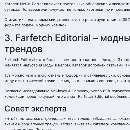
Каталог Net-a-Porter включает постоянные обновления и эксклюз
бутиках. Пользователи получают не только картинки, но и полезн
Статистика платформы свидетельствует о росте аудитории на 35%
формата подачи модных новинок.
3. Farfetch Editorial – мо
трендов
Farfetch Editorial – это больше, чем просто каталог одежды. Это
меняется индустрия моды в целом. Каталог дополнен статьями и и
Тут можно найти эксклюзивные подборки и стильные луки, основан
моду с эстетической точки зрения, но и понимать контекст, в ко
Согласно исследованию McKinsey & Company, около 60% покупате
коллекции перед покупкой, что делает Farfetch Editorial особенно
Совет эксперта
«Чтобы оставаться в тренде, важно не только наблюдать за показа
тканей и социальные тренды. Используйте эти каталоги комплексн
аналитик Мария Петрова.