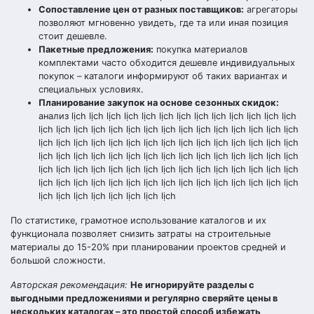
Сопоставление цен от разных поставщиков:
агрегаторы
позволяют мгновенно увидеть, где та или иная позиция
стоит дешевле.
Пакетные предложения:
покупка материалов
комплектами часто обходится дешевле индивидуальных
покупок – каталоги информируют об таких вариантах и
специальных условиях.
Планирование закупок на основе сезонных скидок:
анализ lịch lịch lịch lịch lịch lịch lịch lịch lịch lịch lịch lịch lịch
lịch lịch lịch lịch lịch lịch lịch lịch lịch lịch lịch lịch lịch lịch lịch
lịch lịch lịch lịch lịch lịch lịch lịch lịch lịch lịch lịch lịch lịch lịch
lịch lịch lịch lịch lịch lịch lịch lịch lịch lịch lịch lịch lịch lịch lịch
lịch lịch lịch lịch lịch lịch lịch lịch lịch lịch lịch lịch lịch lịch lịch
lịch lịch lịch lịch lịch lịch lịch lịch lịch lịch lịch lịch lịch lịch lịch
lịch lịch lịch lịch lịch lịch lịch lịch
По статистике, грамотное использование каталогов и их
функционала позволяет снизить затраты на строительные
материалы до 15-20% при планировании проектов средней и
большой сложности.
Авторская рекомендация:
Не игнорируйте разделы с
выгодными предложениями и регулярно сверяйте цены в
нескольких каталогах – это простой способ избежать