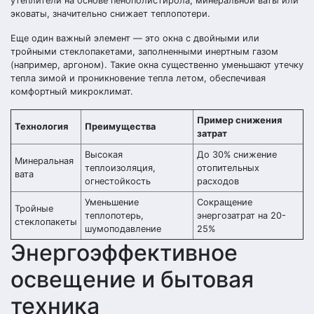
утеплители на основе пенополистирола, минеральной ваты или
эковаты, значительно снижает теплопотери.
Еще один важный элемент — это окна с двойными или
тройными стеклопакетами, заполненными инертным газом
(например, аргоном). Такие окна существенно уменьшают утечку
тепла зимой и проникновение тепла летом, обеспечивая
комфортный микроклимат.
Пример снижения
Технология
Преимущества
затрат
Высокая
До 30% снижение
Минеральная
теплоизоляция,
отопительных
вата
огнестойкость
расходов
Уменьшение
Сокращение
Тройные
теплопотерь,
энергозатрат на 20-
стеклопакеты
шумоподавление
25%
Энергоэффективное
освещение и бытовая
техника