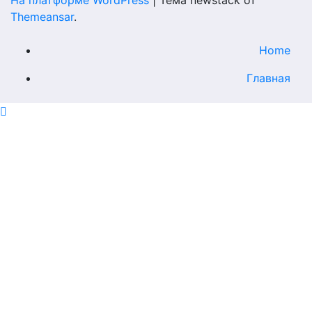
На платформе WordPress
|
Тема newstack от
Themeansar
.
Home
Главная