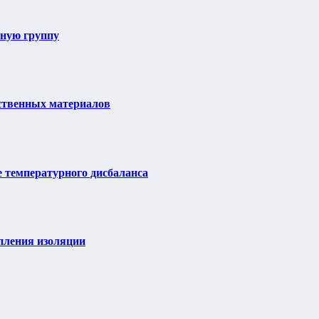
ьную группу
ственных материалов
е температурного дисбаланса
пления изоляции