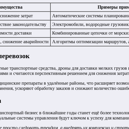
имущества
Примеры прим
снижение затрат
Автоматические системы планировани
ствие законодательству
Электромобили, водородные грузови
имости доставки
Комбинированные цепочки от морских
, снижение аварийности
Алгоритмы оптимизации маршрутов, 
перевозок
ые транспортные средства, дроны для доставки мелких грузов 
ми и считаются перспективным решением для снижения затрат 
дицинские препараты в удалённые районы, что расширяет возмож
нения, ускоряют обработку заказов и снижают количество ошиб
а
ранспортный бизнес в ближайшие годы станет ещё более технол
уальные системы управления будут ключом к успеху для компан
 просто следовать трендам, а внедрять их комплексно и страте