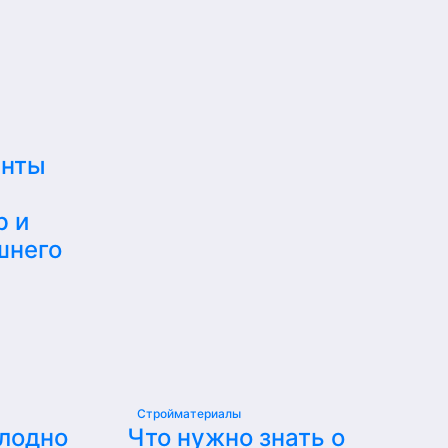
енты
р и
шнего
Стройматериалы
олодно
Что нужно знать о