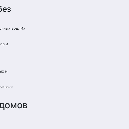
без
очных вод. Их
ов и
ых и
ечивают
 домов