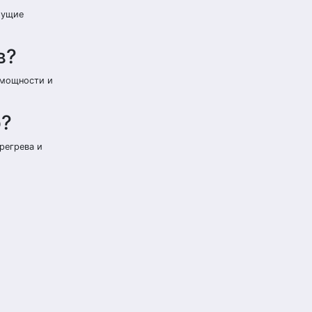
жущие
в?
 мощности и
о?
регрева и