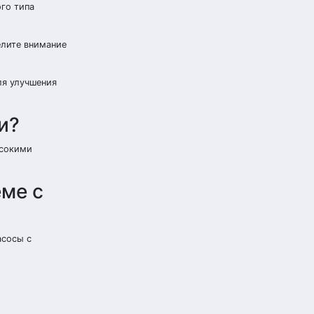
го типа
елите внимание
ля улучшения
и?
ысокими
еме с
асосы с