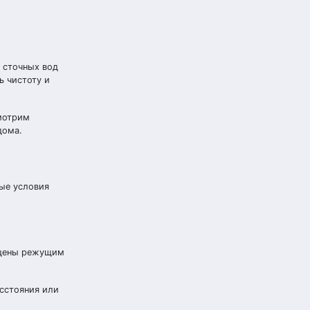
 сточных вод
ь чистоту и
смотрим
дома.
ые условия
ащены режущим
асстояния или