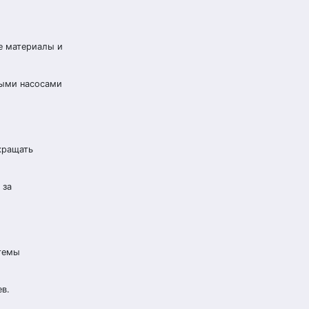
е материалы и
ными насосами
кращать
 за
стемы
в.