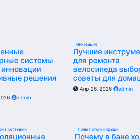
Инновация
енные
Лучшие инструм
рные системы
для ремонта
 инновации
велосипеда выбо
ивные решения
советы для дома
Апр 26, 2026
admin
2026
admin
ома Коттеджи
Полы Потолки Крыши
золяционные
Почему в бане х