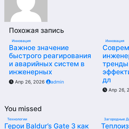
Похожая запись
Инновация
Инновация
Важное значение
Соврем
быстрого реагирования
инжене
и аварийных систем в
тренды
инженерных
эффект
дл
Апр 26, 2026
admin
Апр 26, 
You missed
Технологии
Загородные Д
Герои Baldur’s Gate 3 как
Теплои